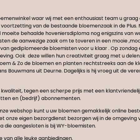
 bloemenwinkel waar wij met een enthousiast team u graa
r voortzetting van de bestaande bloemenzaak in de Plus. N
l moeite behaalde hoveniersdiploma nog enigszins van waa
sten de aanwezige zaak om te toveren in een mooie ,
am van gediplomeerde
bloemisten
voor u klaar . Op zonda
ving. Ook deze willen hun creativiteit graag met u delen.
loem & Zo de bloemen en planten rechtstreeks aan de klok
 Bouwmans uit Deurne. Dagelijks is hij vroeg uit de vere
liteit, tegen een scherpe prijs met een klantvriendelijke 
tten en (bedrijf) abonnementen.
nze webshop kunt u uw bloemen gemakkelijk online best
 onze eigen bezorgdienst bezorgen wij in de omgeving va
 die aangesloten is bij WY-bloemisten.
te van alle leuke aanbiedingen.