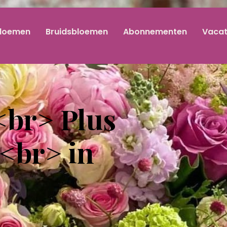
loemen
Bruidsbloemen
Abonnementen
Vacat
<br> Plus
<br> in