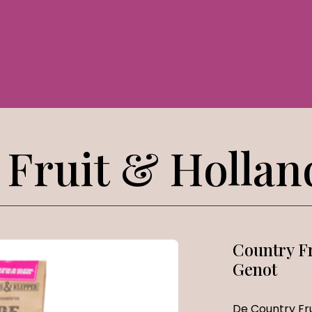
 Fruit & Hollan
Country F
Genot
De Country Fr