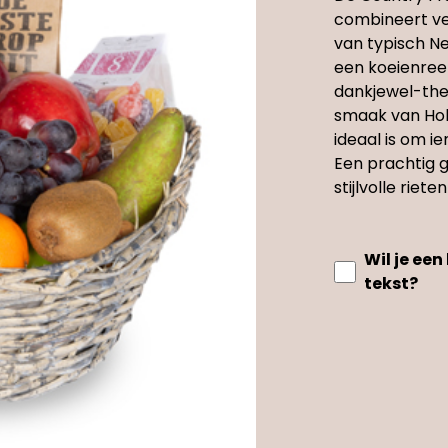
combineert ver
van typisch Ne
een koeienreep
dankjewel-the
smaak van Hol
ideaal is om 
Een prachtig 
stijlvolle riet
Wil je ee
tekst?